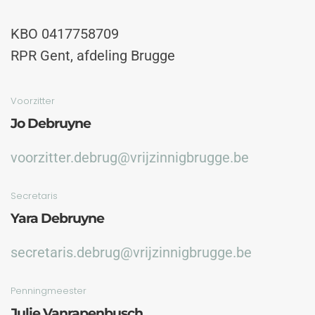
KBO 0417758709
RPR Gent, afdeling Brugge
Voorzitter
Jo Debruyne
voorzitter.debrug@vrijzinnigbrugge.be
Secretaris
Yara Debruyne
secretaris.debrug@vrijzinnigbrugge.be
Penningmeester
Julie Vanrapenbusch