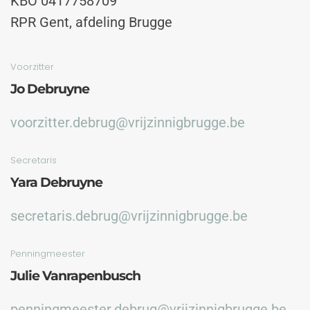
KBO 0417758709
RPR Gent, afdeling Brugge
Voorzitter
Jo Debruyne
voorzitter.debrug@vrijzinnigbrugge.be
Secretaris
Yara Debruyne
secretaris.debrug@vrijzinnigbrugge.be
Penningmeester
Julie Vanrapenbusch
penningmeester.debrug@vrijzinnigbrugge.be